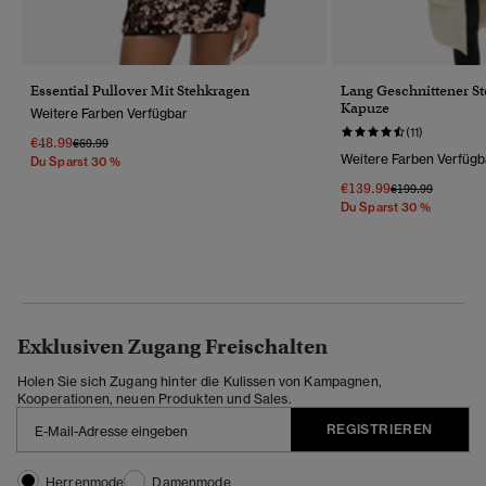
Essential Pullover Mit Stehkragen
Lang Geschnittener S
Kapuze
Weitere Farben Verfügbar
(11)
€48.99
Preis Wurde Reduziert Von
Bis
€69.99
Weitere Farben Verfügb
Du Sparst 30 %
€139.99
Preis Wurde Redu
Bis
€199.99
Du Sparst 30 %
Exklusiven Zugang Freischalten
Holen Sie sich Zugang hinter die Kulissen von Kampagnen,
Kooperationen, neuen Produkten und Sales.
REGISTRIEREN
Herrenmode
Damenmode