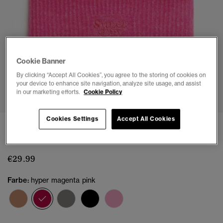
Cookie Banner
By clicking “Accept All Cookies”, you agree to the storing of cookies on
1
2
3
your device to enhance site navigation, analyze site usage, and assist
in our marketing efforts.
Cookie Policy
Cookies Settings
Accept All Cookies
Weiche Rippstrick-Beanie
(3)
€29.99
Farbe:
hyper magenta pink
Ausgewählt