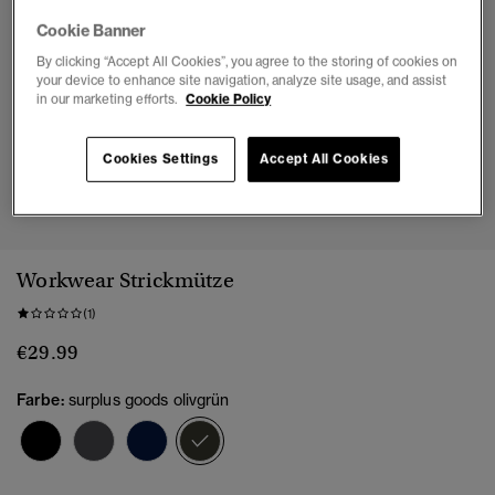
Cookie Banner
By clicking “Accept All Cookies”, you agree to the storing of cookies on
your device to enhance site navigation, analyze site usage, and assist
in our marketing efforts.
Cookie Policy
Cookies Settings
Accept All Cookies
1
2
Workwear Strickmütze
(1)
€29.99
Farbe:
surplus goods olivgrün
Ausgewählt