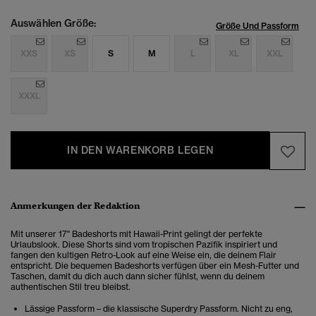
Auswählen Größe:
Größe Und Passform
XXS
XS
S
M
L
XL
XXL
XXXL
IN DEN WARENKORB LEGEN
Anmerkungen der Redaktion
Mit unserer 17" Badeshorts mit Hawaii-Print gelingt der perfekte
Urlaubslook. Diese Shorts sind vom tropischen Pazifik inspiriert und
fangen den kultigen Retro-Look auf eine Weise ein, die deinem Flair
entspricht. Die bequemen Badeshorts verfügen über ein Mesh-Futter und
Taschen, damit du dich auch dann sicher fühlst, wenn du deinem
authentischen Stil treu bleibst.
Lässige Passform – die klassische Superdry Passform. Nicht zu eng,