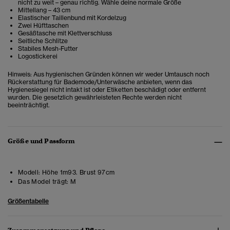
nicht zu weit – genau richtig. Wähle deine normale Größe
Mittellang – 43 cm
Elastischer Taillenbund mit Kordelzug
Zwei Hüfttaschen
Gesäßtasche mit Klettverschluss
Seitliche Schlitze
Stabiles Mesh-Futter
Logostickerei
Hinweis: Aus hygienischen Gründen können wir weder Umtausch noch
Rückerstattung für Bademode/Unterwäsche anbieten, wenn das
Hygienesiegel nicht intakt ist oder Etiketten beschädigt oder entfernt
wurden. Die gesetzlich gewährleisteten Rechte werden nicht
beeinträchtigt.
Größe und Passform
Modell:
Höhe 1m93. Brust 97cm
Das Model trägt:
M
Größentabelle