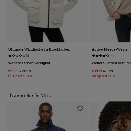
Ultimate Windjacke In Blockfarben
Active Fleece-Weste
(1)
(3)
Weitere Farben Verfügbar
Weitere Farben Verfügb
€97.99
€39.99
Preis Wurde Reduziert Von
Bis
Preis Wurde Reduz
Bis
€139.99
€79.99
Du Sparst 30 %
Du Sparst 50 %
Tragen Sie Es Mit...