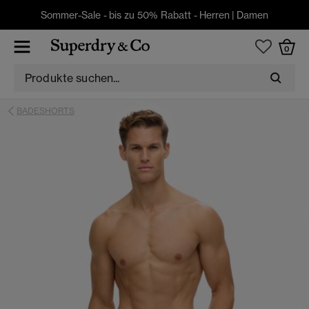
Sommer-Sale - bis zu 50% Rabatt -
Herren
|
Damen
0
BADESHORTS