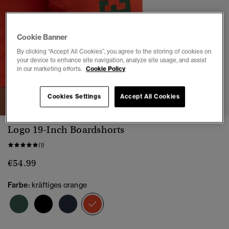
Cookie Banner
By clicking “Accept All Cookies”, you agree to the storing of cookies on
your device to enhance site navigation, analyze site usage, and assist
in our marketing efforts.
Cookie Policy
1
2
3
4
5
6
7
8
Cookies Settings
Accept All Cookies
Logo 19-Inch Boardshorts
(1)
€54.99
Farbe:
kräftiges orange
Ausgewählt