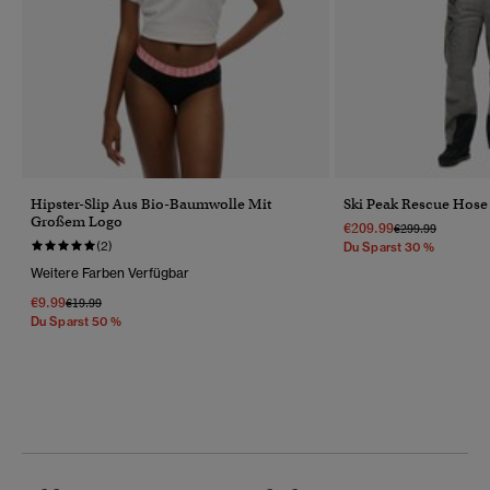
Hipster-Slip Aus Bio-Baumwolle Mit
Ski Peak Rescue Hose
Großem Logo
€209.99
Preis Wurde Redu
Bis
€299.99
(2)
Du Sparst 30 %
Weitere Farben Verfügbar
€9.99
Preis Wurde Reduziert Von
Bis
€19.99
Du Sparst 50 %