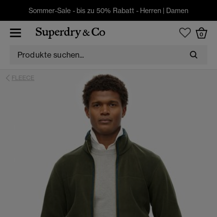
Sommer-Sale - bis zu 50% Rabatt -
Herren
|
Damen
0
FLEECE