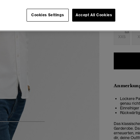
Cookies Settings
Accept All Cookies
Auswählen G
XXS
X
Anmerkung
Lockere Pas
genau rich
Einreihige
Rückwärtige
Das klassische
4
5
6
7
Garderobe. Das
erneuerten, mi
dir, deine Outf