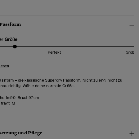
 Passform
er Größe
Perfekt
Groß
Lesen
ssform – die klassische Superdry Passform. Nicht zu eng, nicht zu
enau richtig. Wähle deine normale Größe.
he 1m90. Brust 97cm
trägt:
M
etzung und Pflege