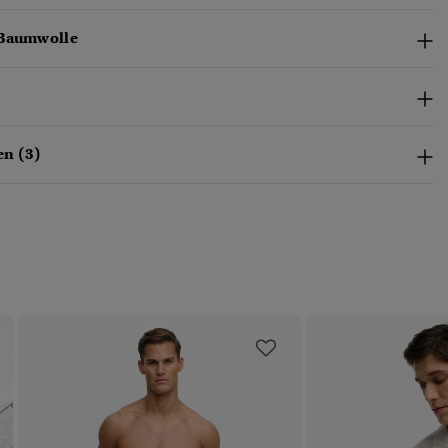
-Baumwolle
n (3)