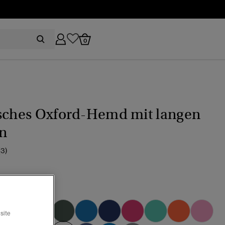
0
isches Oxford-Hemd mit langen
n
(3)
oxford
site