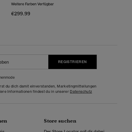
Weitere Farben Verfügbar
€299.99
REGISTRIEREN
menmode
rst du dich damit einverstanden, Marketingmitteilungen
tere Informationen findest du in unserer
Datenschutz
nen
Store suchen
nis
Der Store Locator soll dir dabei