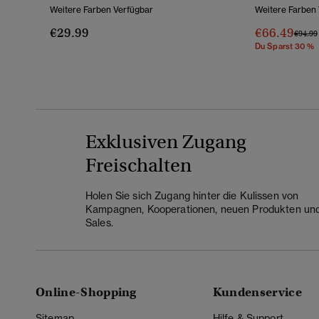
Weitere Farben Verfügbar
Weitere Farben
€29.99
€66.49
Preis 
€94.99
Du Sparst 30 %
Exklusiven Zugang
Freischalten
Holen Sie sich Zugang hinter die Kulissen von
Kampagnen, Kooperationen, neuen Produkten un
Sales.
Online-Shopping
Kundenservice
Sitemap
Hilfe & Support