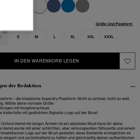
Ausgewählt
röße:
Größe Und Passform
S
S
M
L
XL
XXL
XXXL
IN DEN WARENKORB LEGEN
en der Redaktion
sform – die klassische Superdry-Passform. Nicht zu schmal, nicht zu weit,
tig. Wähle deine normale Größe
r Kragen mit Knopfverschluss
 Kellerfalte mit gesticktem Signatur-Logo auf der Brust
 Oxford-Hemd mit langen Ärmeln ist ein absolutes Must-have für deine
 Hemd wurde mit einer schlichten, aber wirkungsvollen Silhouette und einem
nimalistischen Logo auf der Brust gestaltet; diese Elemente ermöglichen es
its elegant und zurückhaltend zu halten und gleichzeitig deinen authentischen