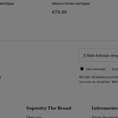
 Verfügbar
Weitere Farben Verfügbar
€79.99
Wurde Reduziert Von
Bis
Herrenmode
Da
Mit der Anmeldung erklä
d
von uns zu erhalten. Wei
Superdry The Brand
Informatio
Über uns
Store-Verzeich