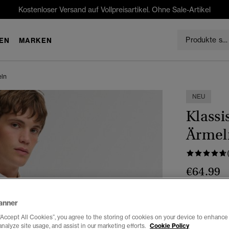
Kostenloser Versand auf Vollpreisartikel. Ohne Sale-Artikel
EN
MARKEN
eln
NEU
Klass
Ärmel
€64.99
Farbe:
weiß 
anner
“Accept All Cookies”, you agree to the storing of cookies on your device to enhance 
analyze site usage, and assist in our marketing efforts.
Cookie Policy