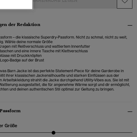
IN DEN WARENKORB LEGEN
en der Redaktion
sform – die klassische Superdry-Passform. Nicht zu schmal, nicht zu weit,
tig. Wähle deine normale Größe
ragen mit Reißverschluss und wattiertem Innenfutter
taschen und eine innere Tasche mit Klettverschluss
lüsse mit Druckknöpfen
Logo-Badge auf der Brust
vas Barn Jacke ist das perfekte Statement-Piece für deine Garderobe in
 Mit ihrer klassischen Jackensilhouette und starken Einflüssen aus der
Arbeitskleidung strahlt die Jacke durchgehend Utility-Vibes aus. Sie ist mit
 Wattierung ausgestattet, die für angenehme Wärme sorgt und dir ermöglicht,
chten und deinen authentischen Stil optimal zur Geltung zu bringen.
 Passform
er Größe