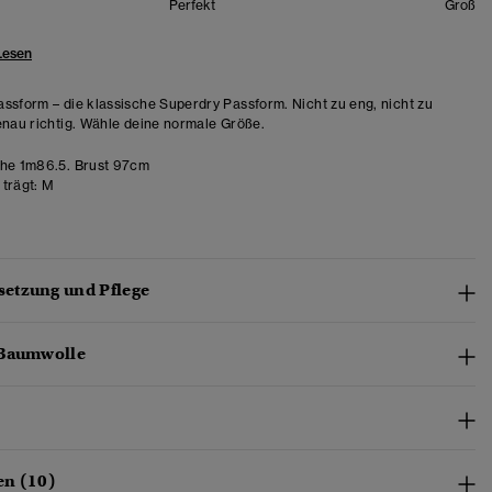
Perfekt
Groß
Lesen
ssform – die klassische Superdry Passform. Nicht zu eng, nicht zu
enau richtig. Wähle deine normale Größe.
e 1m86.5. Brust 97cm
trägt:
M
etzung und Pflege
-Baumwolle
en (10)