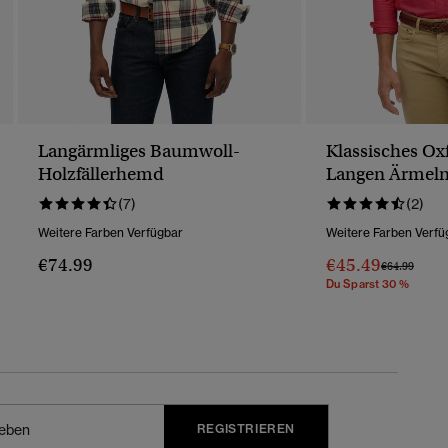
Langärmliges Baumwoll-
Klassisches O
Holzfällerhemd
Langen Ärmel
(7)
(2)
Weitere Farben Verfügbar
Weitere Farben Verfü
€74.99
€45.49
Preis Wurde 
Bis
€64.99
Du Sparst 30 %
REGISTRIEREN