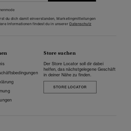
menmode
rst du dich damit einverstanden, Marketingmitteilungen
tere Informationen findest du in unserer
Datenschutz
nen
Store suchen
nis
Der Store Locator soll dir dabei
helfen, das nächstgelegene Geschäft
schäftsbedingungen
in deiner Nähe zu finden.
klärung
STORE LOCATOR
mmung
lungen