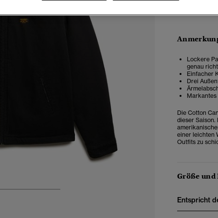
Anmerkung
Lockere Pas
genau rich
Einfacher K
Drei Außen
Ärmelabsch
Markantes 
Die Cotton Can
dieser Saison.
amerikanischen 
einer leichten
Outfits zu schi
Größe und
4
5
6
Entspricht d