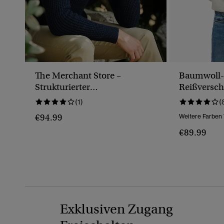
The Merchant Store –
Baumwoll-S
Strukturierter
Reißversch
Rollkragenpullover
(1)
(
€94.99
Weitere Farben
€89.99
Exklusiven Zugang