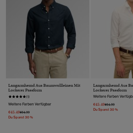
Langarmhemd Aus Baumwollleinen Mit
Langarmhemd Aus Ba
Lockerer Passform
Lockerer Passform
Weitere Farben Verfügb
(1)
Weitere Farben Verfügbar
€45.49
Preis Wurde Reduz
Bis
€64.99
Du Sparst 30 %
€45.49
Preis Wurde Reduziert Von
Bis
€64.99
Du Sparst 30 %