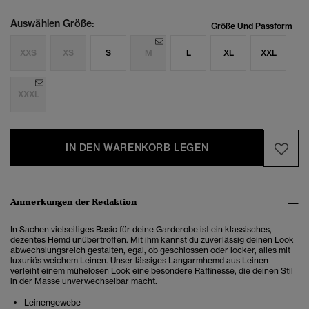
Auswählen Größe:
Größe Und Passform
XXS
XS
S
M
L
XL
XXL
XXXL
IN DEN WARENKORB LEGEN
Anmerkungen der Redaktion
In Sachen vielseitiges Basic für deine Garderobe ist ein klassisches,
dezentes Hemd unübertroffen. Mit ihm kannst du zuverlässig deinen Look
abwechslungsreich gestalten, egal, ob geschlossen oder locker, alles mit
luxuriös weichem Leinen. Unser lässiges Langarmhemd aus Leinen
verleiht einem mühelosen Look eine besondere Raffinesse, die deinen Stil
in der Masse unverwechselbar macht.
Leinengewebe