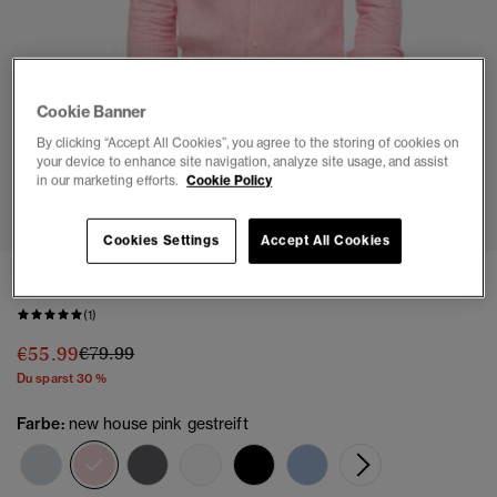
Cookie Banner
By clicking “Accept All Cookies”, you agree to the storing of cookies on
your device to enhance site navigation, analyze site usage, and assist
in our marketing efforts.
Cookie Policy
1
2
3
4
5
6
7
Cookies Settings
Accept All Cookies
Lässiges Leinen-Langarmhemd
(1)
Preis wurde reduziert von
bis
€55.99
€79.99
Du sparst 30 %
Farbe:
new house pink gestreift
Ausgewählt