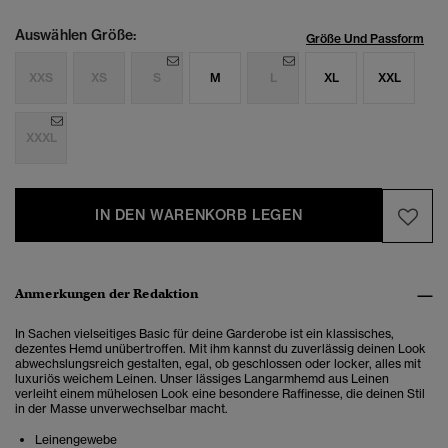
Auswählen Größe:
Größe Und Passform
XXS
XS
S
M
L
XL
XXL
XXXL
IN DEN WARENKORB LEGEN
Anmerkungen der Redaktion
In Sachen vielseitiges Basic für deine Garderobe ist ein klassisches,
dezentes Hemd unübertroffen. Mit ihm kannst du zuverlässig deinen Look
abwechslungsreich gestalten, egal, ob geschlossen oder locker, alles mit
luxuriös weichem Leinen. Unser lässiges Langarmhemd aus Leinen
verleiht einem mühelosen Look eine besondere Raffinesse, die deinen Stil
in der Masse unverwechselbar macht.
Leinengewebe