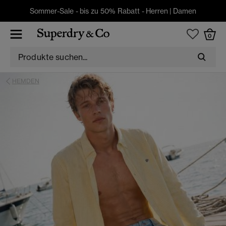
Sommer-Sale - bis zu 50% Rabatt -
Herren
|
Damen
0
HEMDEN