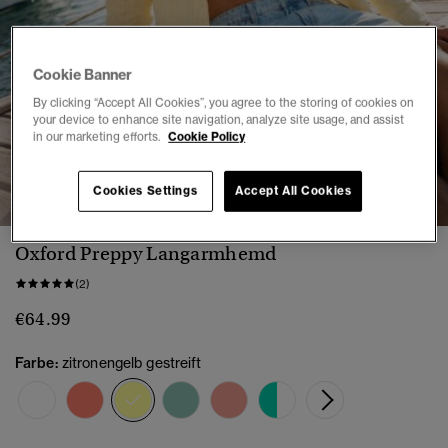
Cookie Banner
By clicking “Accept All Cookies”, you agree to the storing of cookies on
your device to enhance site navigation, analyze site usage, and assist
in our marketing efforts.
Cookie Policy
1
2
3
4
5
6
7
8
Cookies Settings
Accept All Cookies
Oxford Preppy Langarmhemd
(2)
€64.99
Farbe:
zitronengelb gestreift
Ausgewählt