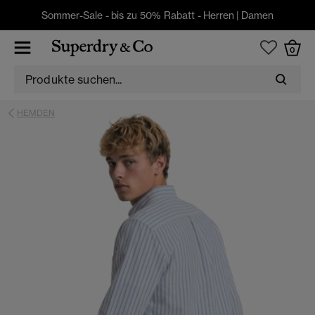
Sommer-Sale - bis zu 50% Rabatt -
Herren
|
Damen
0
HEMDEN