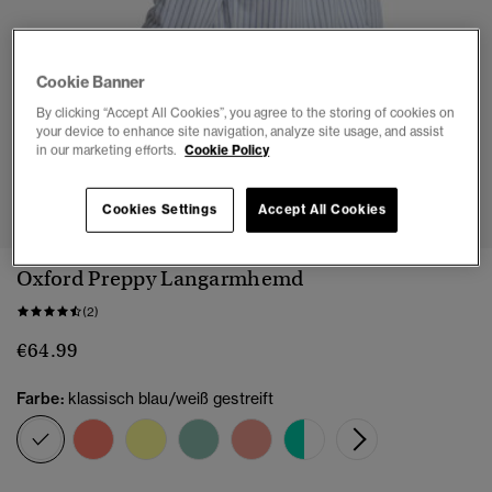
Cookie Banner
By clicking “Accept All Cookies”, you agree to the storing of cookies on
your device to enhance site navigation, analyze site usage, and assist
in our marketing efforts.
Cookie Policy
1
2
3
4
5
6
7
Cookies Settings
Accept All Cookies
Oxford Preppy Langarmhemd
(2)
€64.99
Farbe:
klassisch blau/weiß gestreift
Ausgewählt