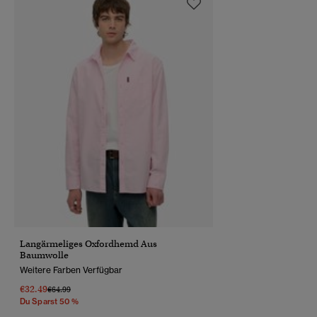
Langärmeliges Oxfordhemd Aus
Baumwolle
Weitere Farben Verfügbar
€32.49
Preis Wurde Reduziert Von
Bis
€64.99
Du Sparst 50 %