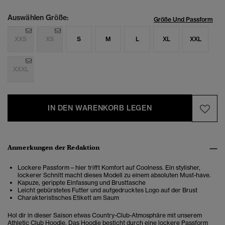
Auswählen Größe:
Größe Und Passform
XXS
XS
S
M
L
XL
XXL
XXXL
IN DEN WARENKORB LEGEN
Anmerkungen der Redaktion
Lockere Passform – hier trifft Komfort auf Coolness. Ein stylisher,
lockerer Schnitt macht dieses Modell zu einem absoluten Must-have.
Kapuze, gerippte Einfassung und Brusttasche
Leicht gebürstetes Futter und aufgedrucktes Logo auf der Brust
Charakteristisches Etikett am Saum
Hol dir in dieser Saison etwas Country-Club-Atmosphäre mit unserem
Athletic Club Hoodie. Das Hoodie besticht durch eine lockere Passform