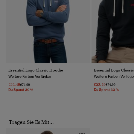
Essential Logo Classic Hoodie
Essential Logo Classi
Weitere Farben Verfügbar
Weitere Farben Verfügb
€52.49
€52.49
Preis Wurde Reduziert Von
Bis
Preis Wurde Reduz
Bis
€74.99
€74.99
Du Sparst 30 %
Du Sparst 30 %
Tragen Sie Es Mit...