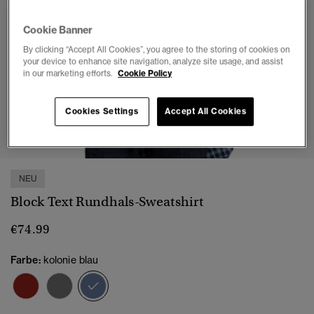
Cookie Banner
By clicking “Accept All Cookies”, you agree to the storing of cookies on
your device to enhance site navigation, analyze site usage, and assist
in our marketing efforts.
Cookie Policy
Cookies Settings
Accept All Cookies
1
2
3
4
5
6
7
NEU
Block Text Rundhals-Sweatshirt
€74.99
Farbe:
kolonie blau
Ausgewählt