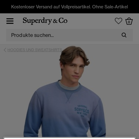
Kostenloser Versand auf Vollpreisartikel. Ohne Sale-Artikel
0
HOODIES UND SWEATSHIRTS