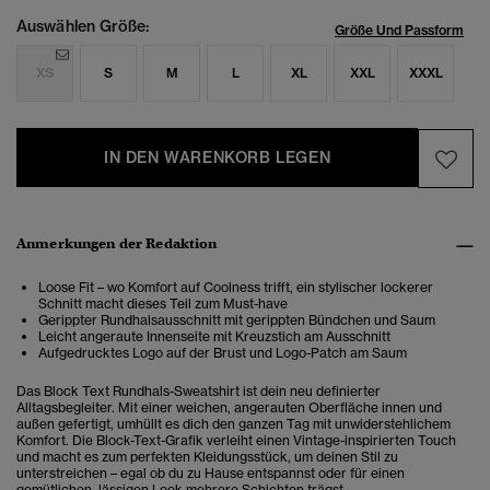
Auswählen Größe:
Größe Und Passform
XS
S
M
L
XL
XXL
XXXL
IN DEN WARENKORB LEGEN
Anmerkungen der Redaktion
Loose Fit – wo Komfort auf Coolness trifft, ein stylischer lockerer
Schnitt macht dieses Teil zum Must-have
Gerippter Rundhalsausschnitt mit gerippten Bündchen und Saum
Leicht angeraute Innenseite mit Kreuzstich am Ausschnitt
Aufgedrucktes Logo auf der Brust und Logo-Patch am Saum
Das Block Text Rundhals-Sweatshirt ist dein neu definierter
Alltagsbegleiter. Mit einer weichen, angerauten Oberfläche innen und
außen gefertigt, umhüllt es dich den ganzen Tag mit unwiderstehlichem
Komfort. Die Block-Text-Grafik verleiht einen Vintage-inspirierten Touch
und macht es zum perfekten Kleidungsstück, um deinen Stil zu
unterstreichen – egal ob du zu Hause entspannst oder für einen
gemütlichen, lässigen Look mehrere Schichten trägst.