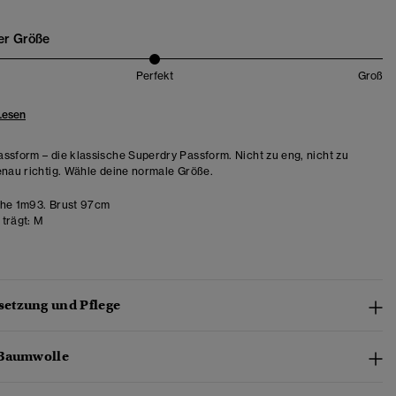
er Größe
Perfekt
Groß
Lesen
ssform – die klassische Superdry Passform. Nicht zu eng, nicht zu
enau richtig. Wähle deine normale Größe.
he 1m93. Brust 97cm
trägt:
M
etzung und Pflege
-Baumwolle