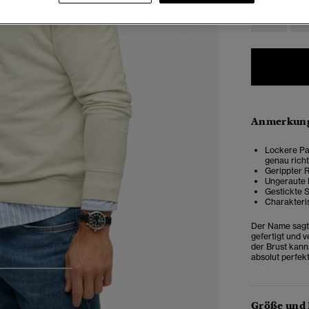
XXS
X
Anmerkung
Lockere Pas
genau rich
Gerippter 
Ungeraute 
Gestickte S
Charakteri
Der Name sagt 
gefertigt und 
der Brust kanns
absolut perfek
3
4
5
Größe und