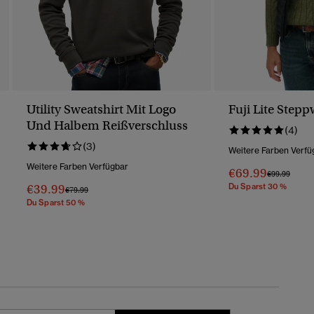
Utility Sweatshirt Mit Logo
Fuji Lite Stepp
Und Halbem Reißverschluss
(4)
(3)
Weitere Farben Verfü
Weitere Farben Verfügbar
€69.99
Preis Wurde 
Bis
€99.99
€39.99
Du Sparst 30 %
Preis Wurde Reduziert Von
Bis
€79.99
Du Sparst 50 %