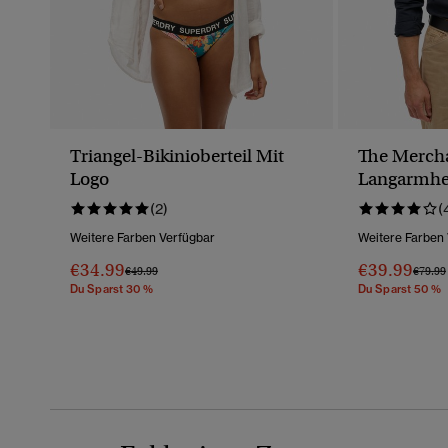
Triangel-Bikinioberteil Mit
The Mercha
Logo
Langarmh
(2)
(
Weitere Farben Verfügbar
Weitere Farben
€34.99
€39.99
Preis Wurde Reduziert Von
Bis
Preis 
€49.99
€79.99
Du Sparst 30 %
Du Sparst 50 %