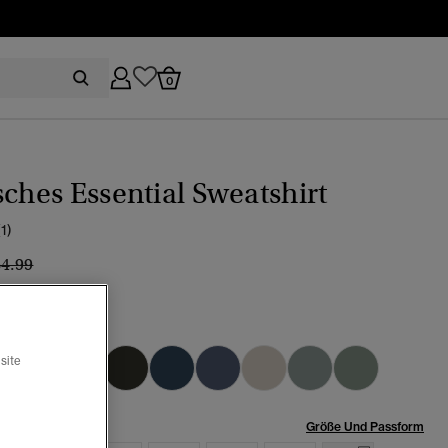
0
sches Essential Sweatshirt
(1)
eis wurde reduziert von
bis
64.99
 birke
Ausgewählt
site
röße:
Größe Und Passform