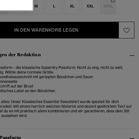
S
S
M
L
XL
XXL
XXXL
IN DEN WARENKORB LEGEN
en der Redaktion
sform – die klassische Superdry-Passform. Nicht zu eng, nicht zu weit,
tig. Wähle deine normale Größe
Rundhalsausschnitt mit gerippten Bündchen und Saum
Innenseite
chrift auf der Brust
stisches Label an den Bündchen
alles: Unser Klassisches Essential Sweatshirt wurde speziell für dich
veredelt. Mit einem herrlich weichen Material und dezent gesticktem Text auf
t du es mit praktisch allem kombinieren und wir garantieren, dass dein Stil
t aussehen wird.
 Passform