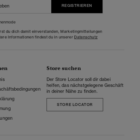
REGISTRIEREN
menmode
rst du dich damit einverstanden, Marketingmitteilungen
tere Informationen findest du in unserer
Datenschutz
nen
Store suchen
nis
Der Store Locator soll dir dabei
helfen, das nächstgelegene Geschäft
schäftsbedingungen
in deiner Nähe zu finden.
klärung
STORE LOCATOR
mmung
lungen