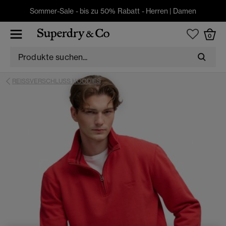
Sommer-Sale - bis zu 50% Rabatt -
Herren
|
Damen
0
REISSVERSCHLUSS HOODIES