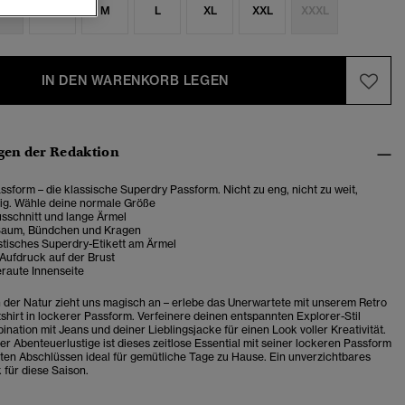
S
S
M
L
XL
XXL
XXXL
IN DEN WARENKORB LEGEN
en der Redaktion
sform – die klassische Superdry Passform. Nicht zu eng, nicht zu weit,
tig. Wähle deine normale Größe
sschnitt und lange Ärmel
Saum, Bündchen und Kragen
stisches Superdry-Etikett am Ärmel
Aufdruck auf der Brust
raute Innenseite
n der Natur zieht uns magisch an – erlebe das Unerwartete mit unserem Retro
hirt in lockerer Passform. Verfeinere deinen entspannten Explorer-Stil
nation mit Jeans und deiner Lieblingsjacke für einen Look voller Kreativität.
er Abenteuerlustige ist dieses zeitlose Essential mit seiner lockeren Passform
ten Abschlüssen ideal für gemütliche Tage zu Hause. Ein unverzichtbares
 für diese Saison.