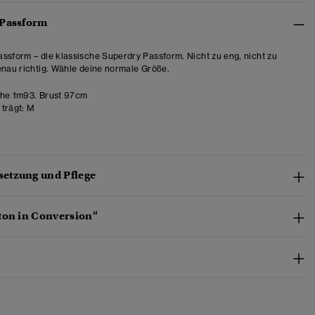
 Passform
ssform – die klassische Superdry Passform. Nicht zu eng, nicht zu
enau richtig. Wähle deine normale Größe.
he 1m93. Brust 97cm
trägt:
M
etzung und Pflege
ton in Conversion“