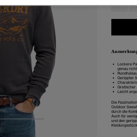
XXS
X
Anmerkung
Lockere Pas
genau rich
Rundhalsau
Gerippter 
Charakteri
Grafischer 
Leicht ange
Die Faszinatio
Outdoor Sweats
durch die Kombi
Auch für wenig
und den geripp
4
5
6
7
Kleidungsstück