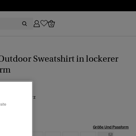
0
Outdoor Sweatshirt in lockerer
orm
aschenes schwarz
Ausgewählt
site
röße:
Größe Und Passform