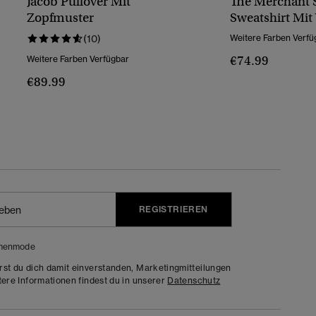
Jacob Pullover Mit
The Merchant S
Zopfmuster
Sweatshirt Mit
(10)
Weitere Farben Verfü
€74.99
Weitere Farben Verfügbar
€89.99
REGISTRIEREN
menmode
rst du dich damit einverstanden, Marketingmitteilungen
tere Informationen findest du in unserer
Datenschutz