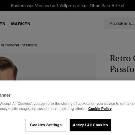
Kostenloser Versand auf Vollpreisartikel. Ohne Sale-Artikel
EN
MARKEN
 in lockerer Passform
Retro 
Passf
€74.99
anner
Farbe:
verw
“Accept All Cookies”, you agree to the storing of cookies on your device to enhance 
analyze site usage, and assist in our marketing efforts.
Cookie Policy
Auswählen G
Cookies Settings
Accept All Cookies