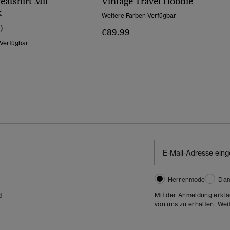
eatshirt Mit
Vintage Travel Hoodie
k
Weitere Farben Verfügbar
1)
€89.99
 Verfügbar
Herrenmode
Da
Mit der Anmeldung erklä
d
von uns zu erhalten. Wei