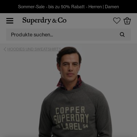
Sommer-Sale - bis zu 50% Rabatt -
Herren
|
Damen
0
HOODIES UND SWEATSHIRTS