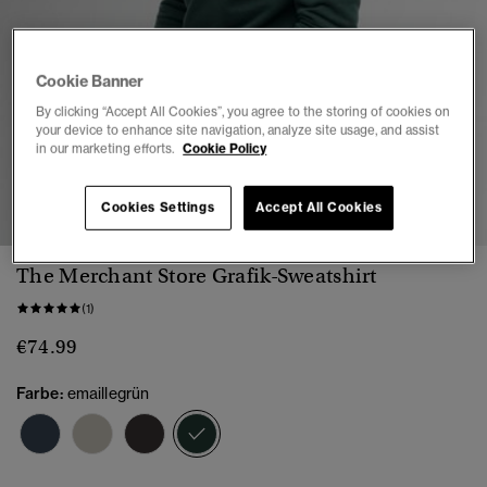
Cookie Banner
By clicking “Accept All Cookies”, you agree to the storing of cookies on
your device to enhance site navigation, analyze site usage, and assist
in our marketing efforts.
Cookie Policy
1
2
3
4
5
Cookies Settings
Accept All Cookies
The Merchant Store Grafik-Sweatshirt
(1)
€74.99
Farbe:
emaillegrün
Ausgewählt