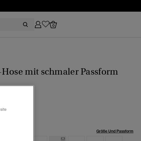
0
-Hose mit schmaler Passform
er marineblau
Ausgewählt
site
röße:
Größe Und Passform