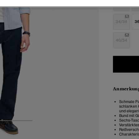
28/30
28
34/34
3
40/34
Anmerkung
Schmale Pa
schlanken 
und elegan
Bund mit Gü
Sechs-Tas
3
4
5
Verstärkte
Reißversch
Charakteri