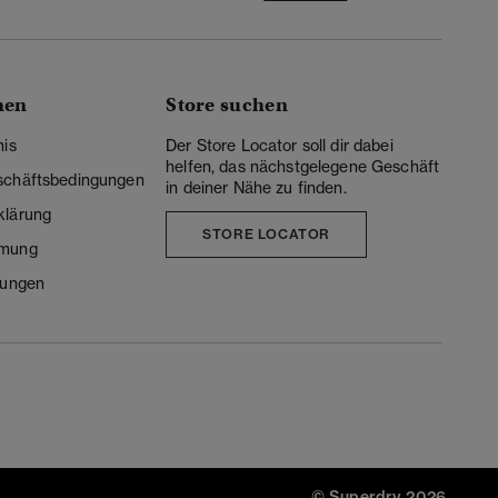
nen
Store suchen
nis
Der Store Locator soll dir dabei
helfen, das nächstgelegene Geschäft
schäftsbedingungen
in deiner Nähe zu finden.
klärung
STORE LOCATOR
mmung
lungen
© Superdry 2026