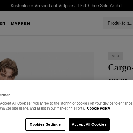
Kostenloser Versand auf Vollpreisartikel. Ohne Sale-Artikel
EN
MARKEN
NEU
Cargo
€89.99
Farbe:
finst
anner
“Accept All Cookies”, you agree to the storing of cookies on your device to enhance 
analyze site usage, and assist in our marketing efforts.
Cookie Policy
Auswählen G
Cookies Settings
Accept All Cookies