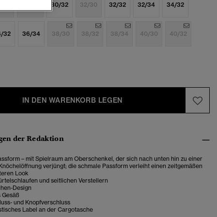
/32
30/30
30/32
32/30
32/32
32/34
34/32
6/32
36/34
38/30
38/32
38/34
40/30
40/32
IN DEN WARENKORB LEGEN
en der Redaktion
ssform – mit Spielraum am Oberschenkel, der sich nach unten hin zu einer
Knöchelöffnung verjüngt; die schmale Passform verleiht einen zeitgemäßen
teren Look
rtelschlaufen und seitlichen Verstellern
chen-Design
s Gesäß
luss- und Knopfverschluss
stisches Label an der Cargotasche