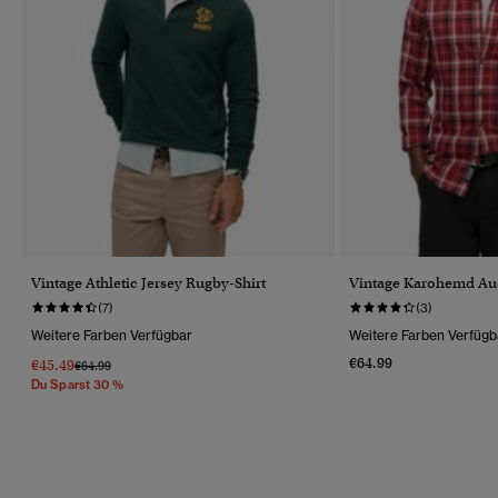
Vintage Athletic Jersey Rugby-Shirt
Vintage Karohemd Au
(7)
(3)
Weitere Farben Verfügbar
Weitere Farben Verfügb
€64.99
€45.49
Preis Wurde Reduziert Von
Bis
€64.99
Du Sparst 30 %