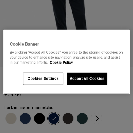
Cookie Banner
1
2
3
4
5
6
7
By clicking “Accept All Cookies”, you agree to the storing of cookies on
your device to enhance site navigation, analyze site usage, and assist
in our marketing efforts.
Cookie Policy
Essential Logo Jogginghose mit Bürstung
Cookies Settings
Accept All Cookies
(2)
€79.99
Farbe:
finster marineblau
Ausgewählt