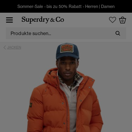
Sommer-Sale - bis zu 50% Rabatt -
Herren
|
Damen
0
JACKEN