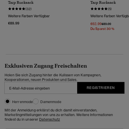
Tarp Rucksack
Tarp Rucksack
(32)
(5)
Weitere Farben Verfügbar
Weitere Farben Verfügb
€89.99
€62.99
Preis Wurde Reduz
Bis
€89.99
Du Sparst 30 %
Exklusiven Zugang Freischalten
Holen Sie sich Zugang hinter die Kulissen von Kampagnen,
Kooperationen, neuen Produkten und Sales.
REGISTRIEREN
Herrenmode
Damenmode
Mit der Anmeldung erklärst du dich damit einverstanden,
Marketingmitteilungen von uns zu erhalten. Weitere Informationen
findest du in unserer
Datenschutz