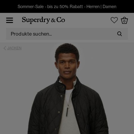
Sommer-Sale - bis zu 50% Rabatt -
Herren
|
Damen
0
JACKEN