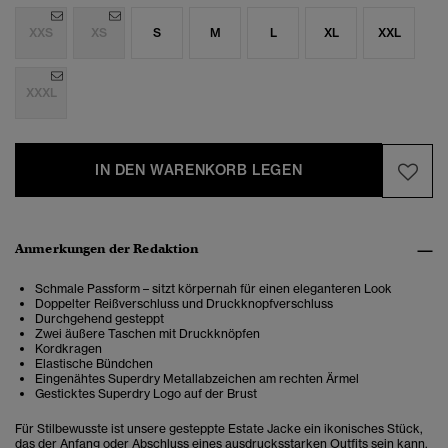
XXS
XS
S
M
L
XL
XXL
XXXL
IN DEN WARENKORB LEGEN
Anmerkungen der Redaktion
Schmale Passform – sitzt körpernah für einen eleganteren Look
Doppelter Reißverschluss und Druckknopfverschluss
Durchgehend gesteppt
Zwei äußere Taschen mit Druckknöpfen
Kordkragen
Elastische Bündchen
Eingenähtes Superdry Metallabzeichen am rechten Ärmel
Gesticktes Superdry Logo auf der Brust
Für Stilbewusste ist unsere gesteppte Estate Jacke ein ikonisches Stück,
das der Anfang oder Abschluss eines ausdrucksstarken Outfits sein kann.