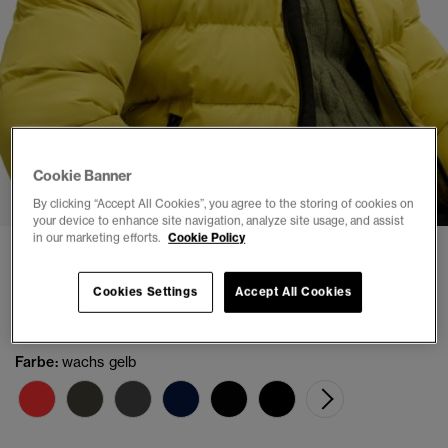
1
2
3
4
5
6
7
8
Cookie Banner
By clicking “Accept All Cookies”, you agree to the storing of cookies on
your device to enhance site navigation, analyze site usage, and assist
in our marketing efforts.
Cookie Policy
Kapuzen-Sportpufferjacke
(1)
Cookies Settings
Accept All Cookies
€129.99
Farbe:
wachs gelb
Ausge