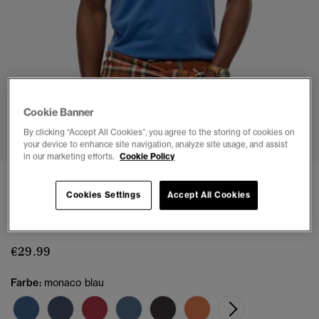
Cookie Banner
1
2
3
4
By clicking “Accept All Cookies”, you agree to the storing of cookies on
your device to enhance site navigation, analyze site usage, and assist
in our marketing efforts.
Cookie Policy
3 FÜR €65
Cookies Settings
Accept All Cookies
Bio-Baumwolle Essential Logo T-Shirt
(6)
€29.99
Farbe:
monaco blau