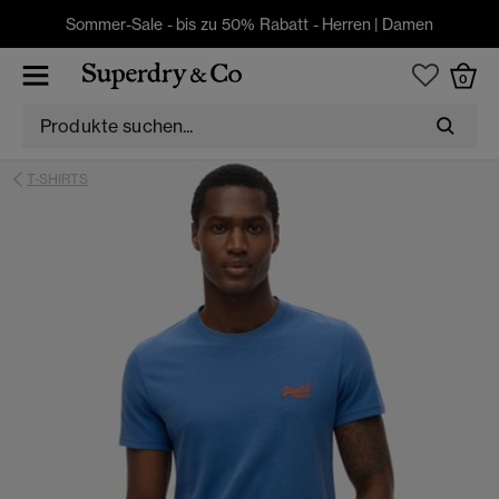
Sommer-Sale - bis zu 50% Rabatt -
Herren
|
Damen
0
T-SHIRTS