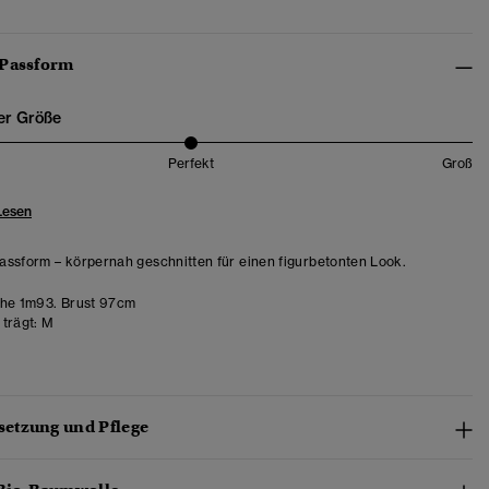
 Passform
er Größe
Perfekt
Groß
Lesen
ssform – körpernah geschnitten für einen figurbetonten Look.
he 1m93. Brust 97cm
trägt:
M
etzung und Pflege