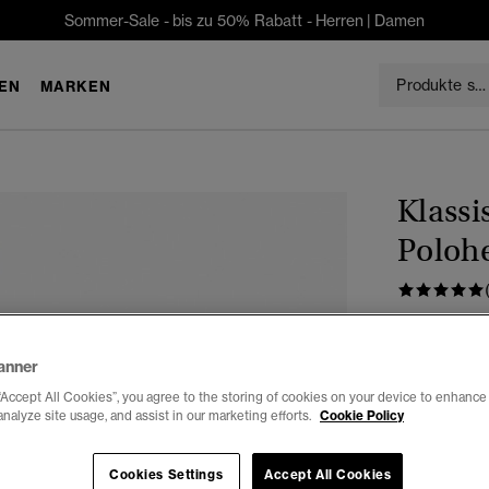
Sommer-Sale - bis zu 50% Rabatt -
Herren
|
Damen
EN
MARKEN
Klass
Polo
€49.99
anner
Farbe:
Spitf
“Accept All Cookies”, you agree to the storing of cookies on your device to enhance 
analyze site usage, and assist in our marketing efforts.
Cookie Policy
Cookies Settings
Accept All Cookies
Auswählen G