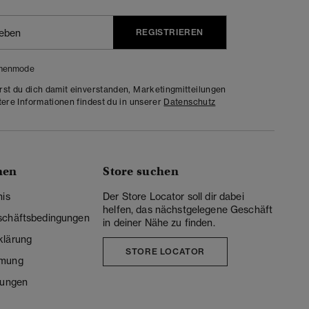
REGISTRIEREN
menmode
rst du dich damit einverstanden, Marketingmitteilungen
tere Informationen findest du in unserer
Datenschutz
nen
Store suchen
nis
Der Store Locator soll dir dabei
helfen, das nächstgelegene Geschäft
schäftsbedingungen
in deiner Nähe zu finden.
klärung
STORE LOCATOR
mmung
lungen