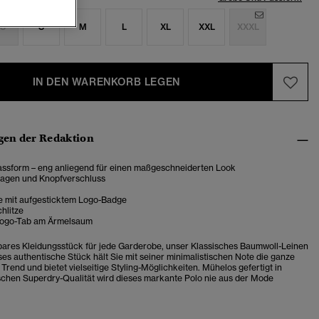
S
S
M
L
XL
XXL
XXXL
IN DEN WARENKORB LEGEN
en der Redaktion
ssform – eng anliegend für einen maßgeschneiderten Look
agen und Knopfverschluss
e mit aufgesticktem Logo-Badge
chlitze
Logo-Tab am Ärmelsaum
bares Kleidungsstück für jede Garderobe, unser
Klassisches Baumwoll-Leinen
es authentische Stück hält Sie mit seiner minimalistischen Note die ganze
Trend und bietet vielseitige Styling-Möglichkeiten. Mühelos gefertigt in
schen Superdry-Qualität wird dieses markante Polo
nie aus der Mode