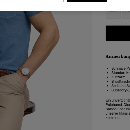
XXS
X
Anmerkung
Schmale Pa
Standardkr
Kurzarm
Brusttasch
Seitliche S
Superdry-
Ein unverzicht
Polohemd. Dies
Saison über im 
unserer klassi
3
4
5
kommen.