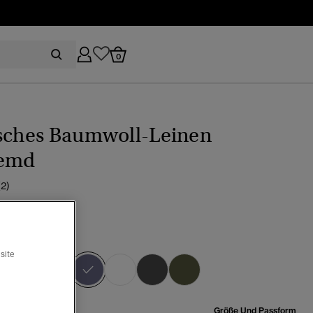
0
isches Baumwoll-Leinen
hemd
(2)
ire-Blau
site
Ausgewählt
röße:
Größe Und Passform