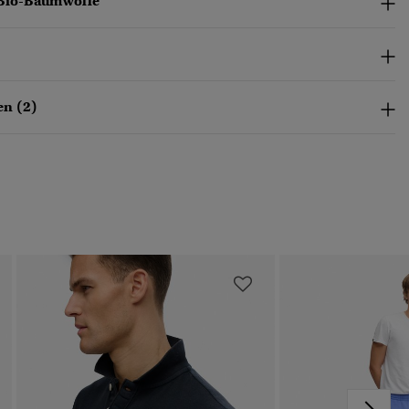
 Bio-Baumwolle
n (2)