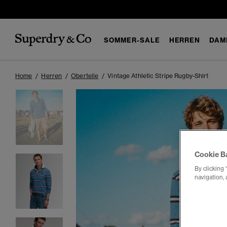
SOMMER-SALE
HERREN
DAM
Home
Herren
Oberteile
Vintage Athletic Stripe Rugby-Shirt
Cookie B
By clicking 
navigation, 