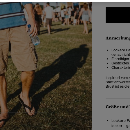
Anmerkung
Lockere Pas
genau richt
Einreihige
Gesticktes 
Charakteri
Inspiriert vom
Shirt entworfe
Brust ist es di
Größe und
5
6
7
8
Lockere Pa
locker – g