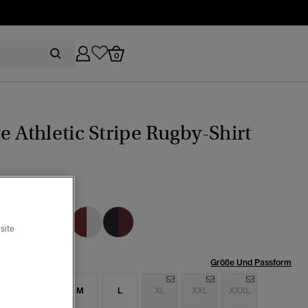
0
e Athletic Stripe Rugby-Shirt
gestreift
Ausgewählt
site
röße:
Größe Und Passform
S
S
M
L
XL
XXL
XXXL