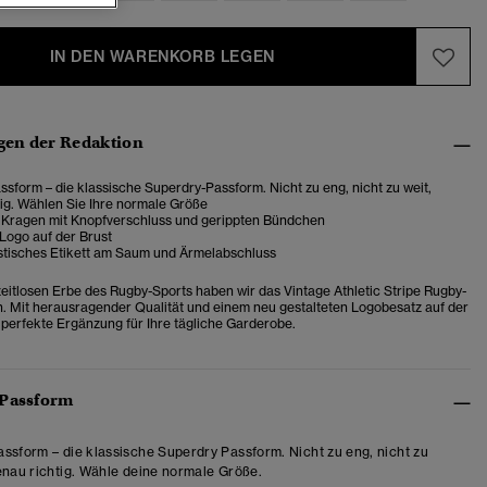
IN DEN WARENKORB LEGEN
en der Redaktion
sform – die klassische Superdry-Passform. Nicht zu eng, nicht zu weit,
ig. Wählen Sie Ihre normale Größe
r Kragen mit Knopfverschluss und gerippten Bündchen
Logo auf der Brust
stisches Etikett am Saum und Ärmelabschluss
 zeitlosen Erbe des Rugby-Sports haben wir das
Vintage Athletic Stripe Rugby-
n. Mit herausragender Qualität und einem neu gestalteten Logobesatz auf der
e perfekte Ergänzung für Ihre tägliche Garderobe.
 Passform
ssform – die klassische Superdry Passform. Nicht zu eng, nicht zu
enau richtig. Wähle deine normale Größe.