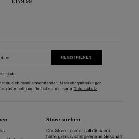
€179.99
REGISTRIEREN
menmode
rst du dich damit einverstanden, Marketingmitteilungen
tere Informationen findest du in unserer
Datenschutz
nen
Store suchen
nis
Der Store Locator soll dir dabei
helfen, das nächstgelegene Geschäft