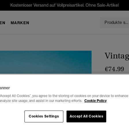
Kostenloser Versand auf Vollpreisartikel. Ohne Sale-Artikel
EN
MARKEN
Vintag
€74.99
Farbe:
blau 
anner
“Accept All Cookies”, you agree to the storing of cookies on your device to enhance 
analyze site usage, and assist in our marketing efforts.
Cookie Policy
Auswählen G
Cookies Settings
Accept All Cookies
XXS
X