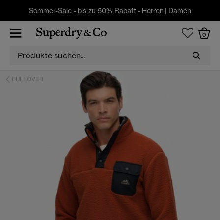
Sommer-Sale - bis zu 50% Rabatt -
Herren
|
Damen
0
PULLOVER