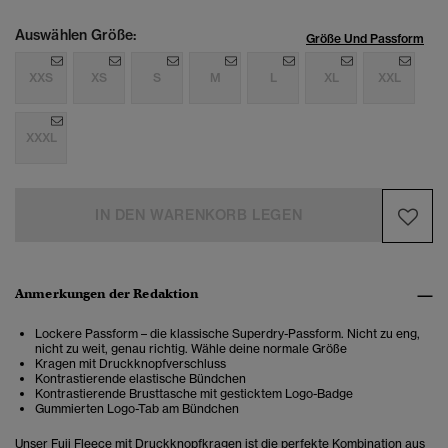
Auswählen Größe:
Größe Und Passform
XXS
XS
S
M
L
XL
XXL
XXXL
IN DEN WARENKORB LEGEN
Anmerkungen der Redaktion
Lockere Passform – die klassische Superdry-Passform. Nicht zu eng,
nicht zu weit, genau richtig. Wähle deine normale Größe
Kragen mit Druckknopfverschluss
Kontrastierende elastische Bündchen
Kontrastierende Brusttasche mit gesticktem Logo-Badge
Gummierten Logo-Tab am Bündchen
Unser Fuji Fleece mit Druckknopfkragen ist die perfekte Kombination aus