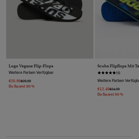
Logo Vegane Flip-Flops
Scuba Flipflops Mit T
Weitere Farben Verfügbar
(5)
€20.99
Weitere Farben Verfügb
Preis Wurde Reduziert Von
Bis
€29.99
Du Sparst 30 %
€12.49
Preis Wurde Reduz
Bis
€24.99
Du Sparst 50 %