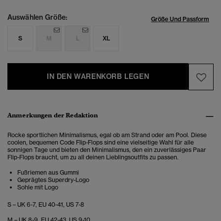
Auswählen Größe:
Größe Und Passform
S
M
L
XL
IN DEN WARENKORB LEGEN
Anmerkungen der Redaktion
Rocke sportlichen Minimalismus, egal ob am Strand oder am Pool. Diese
coolen, bequemen Code Flip-Flops sind eine vielseitige Wahl für alle
sonnigen Tage und bieten den Minimalismus, den ein zuverlässiges Paar
Flip-Flops braucht, um zu all deinen Lieblingsoutfits zu passen.
Fußriemen aus Gummi
Geprägtes Superdry-Logo
Sohle mit Logo
S – UK 6-7, EU 40-41, US 7-8
M – UK 8-9, EU 42-43, US 9-10