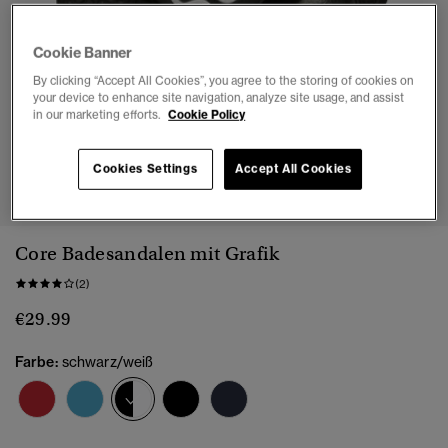
Cookie Banner
By clicking “Accept All Cookies”, you agree to the storing of cookies on
your device to enhance site navigation, analyze site usage, and assist
in our marketing efforts.
Cookie Policy
1
2
3
4
5
Cookies Settings
Accept All Cookies
Core Badesandalen mit Grafik
(2)
€29.99
Farbe:
schwarz/weiß
Ausgewählt