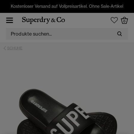
Kostenloser Versand auf Vollpreisartikel. Ohne Sale-Artikel
0
SCHUHE