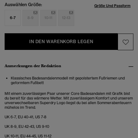
Auswählen Größe:
Größe Und Passform
6-7
8-9
10-11
12-13
IN DEN WARENKORB LEGEN
Anmerkungen der Redaktion
Klassisches Badesandalenmodell mit gepolstertem Fußriemen und
geformtem Fußbett
Mit einem zuverlässigen Paar unserer Core Badesandalen mit Grafik bist
du bereit für das wärmere Wetter. Mit zuverlässigem Komfort und unserem
unverwechselbaren Superdry Logo liegst du bei allen Sommerabenteuern
mühelos im Trend.
UK 6-7, EU 40-41, US 7-8
UK 8-9, EU 42-43, US 9-10
UK 10-11, EU 44-45, US 11-12