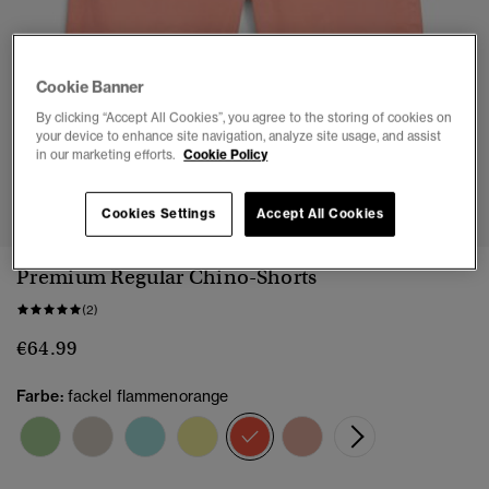
Cookie Banner
By clicking “Accept All Cookies”, you agree to the storing of cookies on
your device to enhance site navigation, analyze site usage, and assist
in our marketing efforts.
Cookie Policy
1
2
3
4
5
6
7
Cookies Settings
Accept All Cookies
Premium Regular Chino-Shorts
(2)
€64.99
Farbe:
fackel flammenorange
Ausgewählt