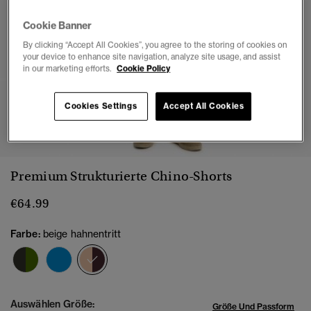
Cookie Banner
By clicking “Accept All Cookies”, you agree to the storing of cookies on
your device to enhance site navigation, analyze site usage, and assist
in our marketing efforts.
Cookie Policy
Cookies Settings
Accept All Cookies
1
2
3
4
5
6
Premium Strukturierte Chino-Shorts
€64.99
Farbe:
beige hahnentritt
Ausgewählt
Auswählen Größe:
Größe Und Passform