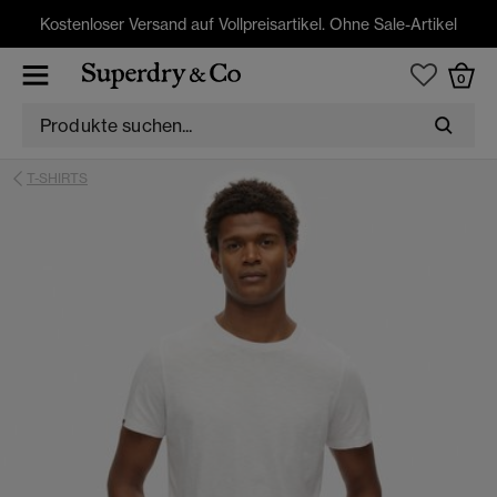
Kostenloser Versand auf Vollpreisartikel. Ohne Sale-Artikel
0
T-SHIRTS