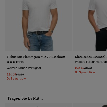
T-Shirt Aus Flammgarn Mit V-Ausschnitt
Klassisches Essential 
Weitere Farben Verfügb
(6)
Weitere Farben Verfügbar
€20.99
Preis Wurde Reduz
Bis
€29.99
Du Sparst 30 %
€24.49
Preis Wurde Reduziert Von
Bis
€34.99
Du Sparst 30 %
Tragen Sie Es Mit...