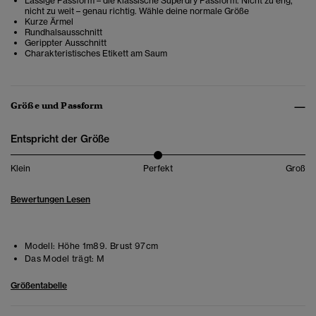
Lässige Passform – die klassische Superdry Passform. Nicht zu eng,
nicht zu weit – genau richtig. Wähle deine normale Größe
Kurze Ärmel
Rundhalsausschnitt
Gerippter Ausschnitt
Charakteristisches Etikett am Saum
Größe und Passform
Entspricht der Größe
Klein
Perfekt
Groß
Bewertungen Lesen
Modell:
Höhe 1m89. Brust 97cm
Das Model trägt:
M
Größentabelle