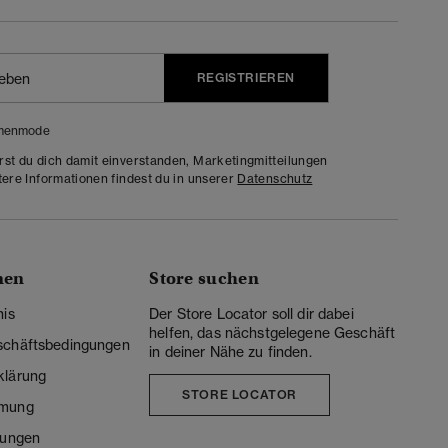
REGISTRIEREN
menmode
rst du dich damit einverstanden, Marketingmitteilungen
tere Informationen findest du in unserer
Datenschutz
nen
Store suchen
nis
Der Store Locator soll dir dabei
helfen, das nächstgelegene Geschäft
schäftsbedingungen
in deiner Nähe zu finden.
klärung
STORE LOCATOR
mmung
lungen