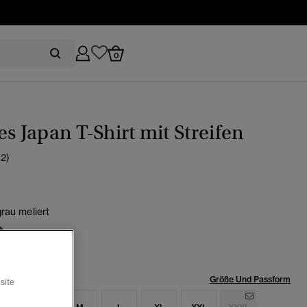
0
es Japan T-Shirt mit Streifen
(2)
rau meliert
ewählt
röße:
Größe Und Passform
site