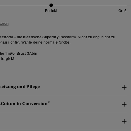
Perfekt
Groß
Lesen
ssform – die klassische Superdry Passform. Nicht zu eng, nicht zu
enau richtig. Wähle deine normale Größe.
e 1m90. Brust 37.5in
trägt:
M
etzung und Pflege
„Cotton in Conversion“