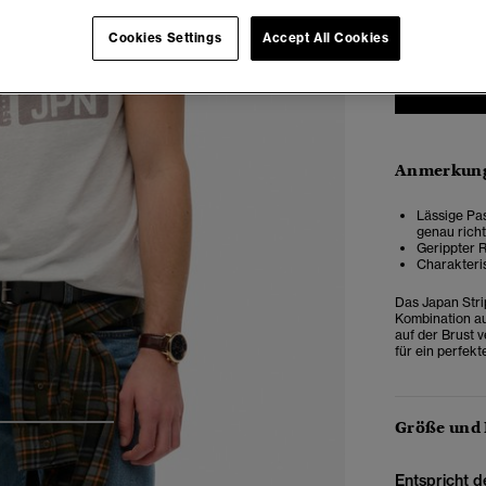
XXS
X
Cookies Settings
Accept All Cookies
Anmerkung
Lässige Pas
genau rich
Gerippter R
Charakteris
Das Japan Stri
Kombination aus
auf der Brust 
für ein perfekt
Größe und
3
4
5
Entspricht d