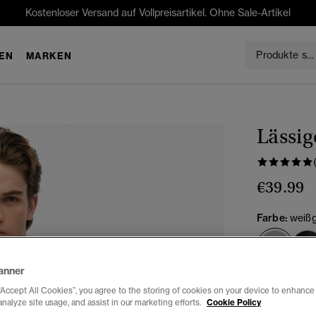
Kostenloser Versand auf Vollpreisartikel. Ohne Sale-Artikel
EN
MARKEN
Lässig
€39.99
Farbe:
weißg
Ausg
anner
Auswählen G
“Accept All Cookies”, you agree to the storing of cookies on your device to enhance 
analyze site usage, and assist in our marketing efforts.
Cookie Policy