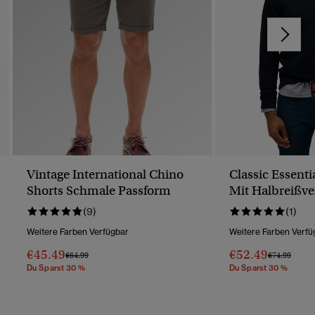
Vintage International Chino
Classic Essenti
Shorts Schmale Passform
Mit Halbreißve
(9)
(1)
Weitere Farben Verfügbar
Weitere Farben Verfü
€45.49
€52.49
Preis Wurde Reduziert Von
Bis
Preis Wurde 
Bis
€64.99
€74.99
Du Sparst 30 %
Du Sparst 30 %