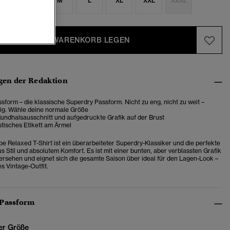
S
S
M
L
XL
XXL
XXXL
IN DEN WARENKORB LEGEN
en der Redaktion
sform – die klassische Superdry Passform. Nicht zu eng, nicht zu weit –
tig. Wähle deine normale Größe
undhalsausschnitt und aufgedruckte Grafik auf der Brust
tisches Etikett am Ärmel
pe Relaxed T-Shirt ist ein überarbeiteter Superdry-Klassiker und die perfekte
 Stil und absolutem Komfort. Es ist mit einer bunten, aber verblassten Grafik
versehen und eignet sich die gesamte Saison über ideal für den Lagen-Look –
es Vintage-Outfit.
 Passform
er Größe