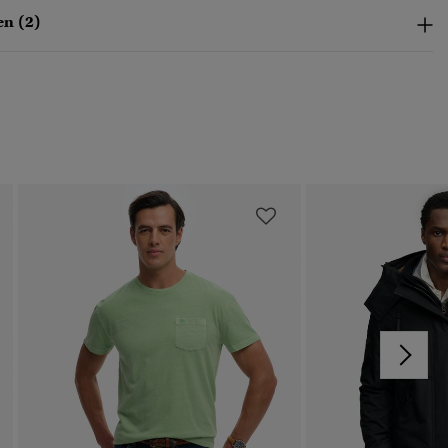
n (2)