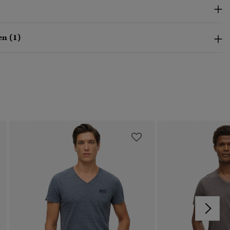
n (1)