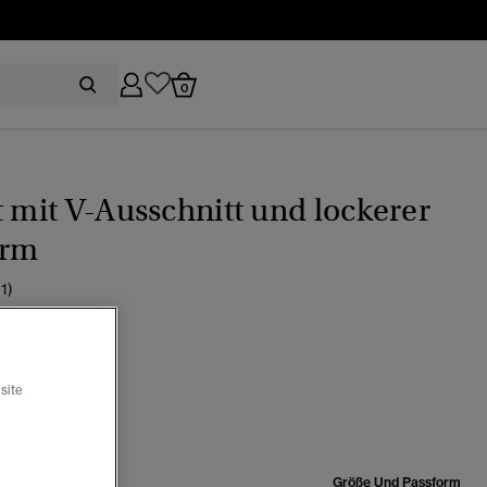
0
t mit V-Ausschnitt und lockerer
orm
(1)
Blue
site
Ausgewählt
röße:
Größe Und Passform