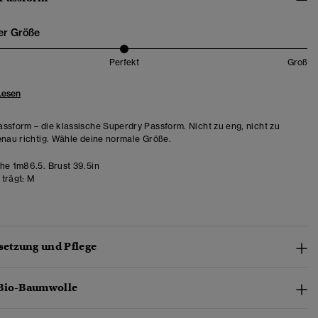
er Größe
Perfekt
Groß
Lesen
ssform – die klassische Superdry Passform. Nicht zu eng, nicht zu
enau richtig. Wähle deine normale Größe.
e 1m86.5. Brust 39.5in
trägt:
M
etzung und Pflege
 Bio-Baumwolle