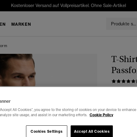
Kostenloser Versand auf Vollpreisartikel. Ohne Sale-Artikel
EN
MARKEN
form
T-Shir
Passf
€29.99
anner
Farbe:
Slip 
“Accept All Cookies”, you agree to the storing of cookies on your device to enhance 
analyze site usage, and assist in our marketing efforts.
Cookie Policy
Cookies Settings
Accept All Cookies
Auswählen G