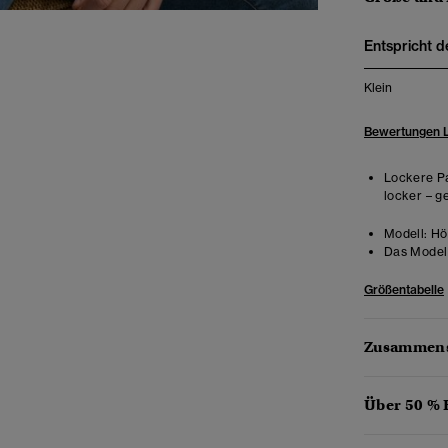
Entspricht d
Klein
Bewertungen 
Lockere Pa
locker – g
Modell:
Höh
Das Model 
Größentabelle
Zusammens
Über 50 %