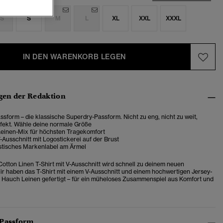
S
S
M
L
XL
XXL
XXXL
IN DEN WARENKORB LEGEN
en der Redaktion
sform – die klassische Superdry-Passform. Nicht zu eng, nicht zu weit,
rfekt. Wähle deine normale Größe
einen-Mix für höchsten Tragekomfort
-Ausschnitt mit Logostickerei auf der Brust
stisches Markenlabel am Ärmel
Cotton Linen T-Shirt mit V-Ausschnitt wird schnell zu deinem neuen
 Wir haben das T-Shirt mit einem V-Ausschnitt und einem hochwertigen Jersey-
m Hauch Leinen gefertigt – für ein müheloses Zusammenspiel aus Komfort und
 Passform