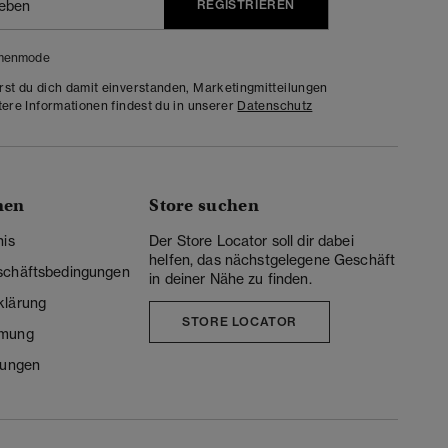
REGISTRIEREN
menmode
rst du dich damit einverstanden, Marketingmitteilungen
tere Informationen findest du in unserer
Datenschutz
nen
Store suchen
nis
Der Store Locator soll dir dabei
helfen, das nächstgelegene Geschäft
schäftsbedingungen
in deiner Nähe zu finden.
klärung
STORE LOCATOR
mmung
lungen