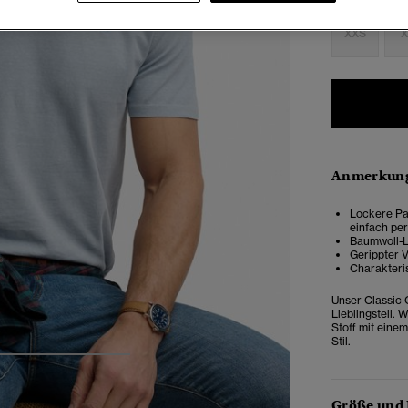
XXS
X
Anmerkung
Lockere Pas
einfach pe
Baumwoll-L
Gerippter V
Charakteri
Unser Classic 
Lieblingsteil.
Stoff mit eine
Stil.
4
5
6
7
Größe und