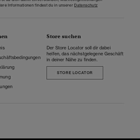
tere Informationen findest du in unserer
Datenschutz
nen
Store suchen
nis
Der Store Locator soll dir dabei
helfen, das nächstgelegene Geschäft
schäftsbedingungen
in deiner Nähe zu finden.
klärung
STORE LOCATOR
mmung
lungen