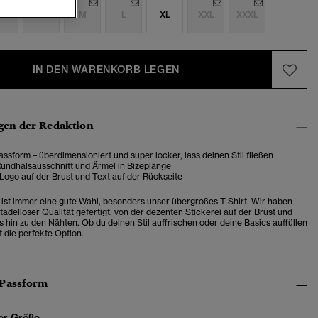
S
S
M
L
XL
XXL
XXXL
IN DEN WARENKORB LEGEN
en der Redaktion
ssform – überdimensioniert und super locker, lass deinen Stil fließen
Rundhalsausschnitt und Ärmel in Bizeplänge
Logo auf der Brust und Text auf der Rückseite
t ist immer eine gute Wahl, besonders unser übergroßes T-Shirt. Wir haben
 tadelloser Qualität gefertigt, von der dezenten Stickerei auf der Brust und
 hin zu den Nähten. Ob du deinen Stil auffrischen oder deine Basics auffüllen
t die perfekte Option.
 Passform