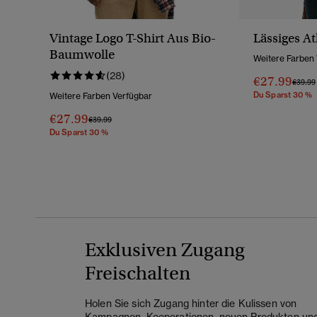
Vintage Logo T-Shirt Aus Bio-
Lässiges At
Baumwolle
Weitere Farben
(28)
€27.99
Preis 
€39.99
Du Sparst 30 %
Weitere Farben Verfügbar
€27.99
Preis Wurde Reduziert Von
Bis
€39.99
Du Sparst 30 %
Exklusiven Zugang
Freischalten
Holen Sie sich Zugang hinter die Kulissen von
Kampagnen, Kooperationen, neuen Produkten un