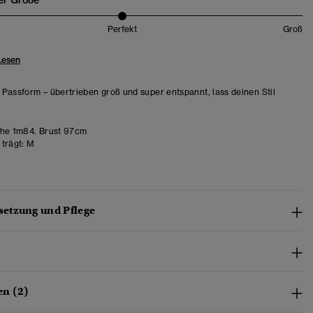
er Größe
Perfekt
Groß
Lesen
Passform – übertrieben groß und super entspannt, lass deinen Stil
he 1m84. Brust 97cm
trägt:
M
etzung und Pflege
n (2)