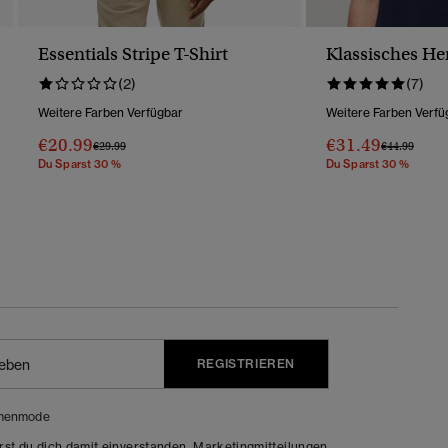
Essentials Stripe T-Shirt
Klassisches Her
(2)
(7)
Weitere Farben Verfügbar
Weitere Farben Verfü
€20.99
€31.49
Preis Wurde Reduziert Von
Bis
Preis Wurde 
Bis
€29.99
€44.99
Du Sparst 30 %
Du Sparst 30 %
REGISTRIEREN
menmode
rst du dich damit einverstanden, Marketingmitteilungen