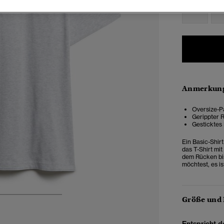
XXS
X
Anmerkung
Oversize-Pa
Gerippter 
Gesticktes 
Ein Basic-Shir
das T-Shirt mit
dem Rücken bis
möchtest, es is
Größe und
4
5
6