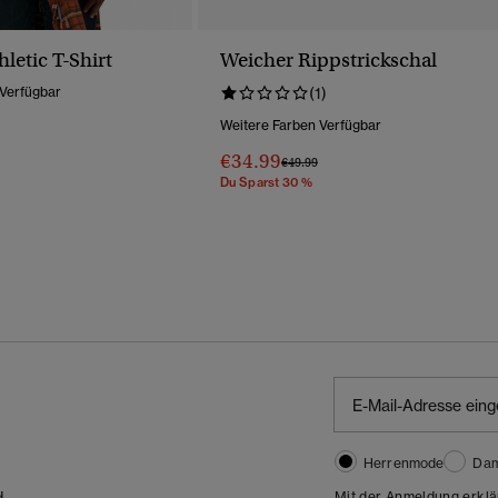
hletic T-Shirt
Weicher Rippstrickschal
 Verfügbar
(1)
Weitere Farben Verfügbar
Wurde Reduziert Von
Bis
€34.99
Preis Wurde Reduziert Von
Bis
€49.99
Du Sparst 30 %
Herrenmode
Da
Mit der Anmeldung erklä
d