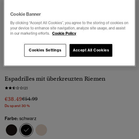
Cookie Banner
By clicking “Accept All Cookies”, you agree to the storing of cookies on
your device to enhance site navigation, analyze site usage, and assist
in our marketing efforts.
Cookie Policy
Cookies Settings
Accept All Cookies
1
2
3
4
5
6
7
8
Espadrilles mit überkreuzten Riemen
(2)
Preis wurde reduziert von
bis
€38.49
€54.99
Du sparst 30 %
Farbe:
schwarz
Ausgewählt