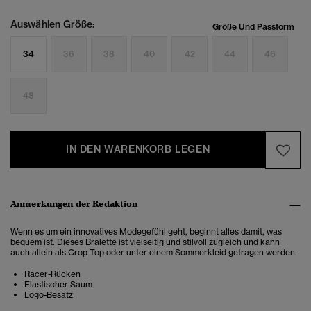
Auswählen Größe:
Größe Und Passform
34
36
38
40
42
44
46
48
IN DEN WARENKORB LEGEN
Anmerkungen der Redaktion
Wenn es um ein innovatives Modegefühl geht, beginnt alles damit, was
bequem ist. Dieses Bralette ist vielseitig und stilvoll zugleich und kann
auch allein als Crop-Top oder unter einem Sommerkleid getragen werden.
Racer-Rücken
Elastischer Saum
Logo-Besatz