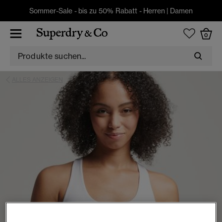
Sommer-Sale - bis zu 50% Rabatt -
Herren
|
Damen
0
ALLES ANZEIGEN