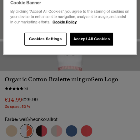
Cookie Banner
By clicking “Accept All Cookies”, you agree to the storing of cookies on
your device to enhance site navigation, analyze site usage, and assist
in our marketing efforts.
Cookie Policy
Cookies Settings
Accept All Cookies
1
2
3
4
Organic Cotton Bralette mit großem Logo
(4)
Preis wurde reduziert von
bis
€14.99
€29.99
Du sparst 50 %
Farbe:
weiß/neonkorallrot
Ausgewählt