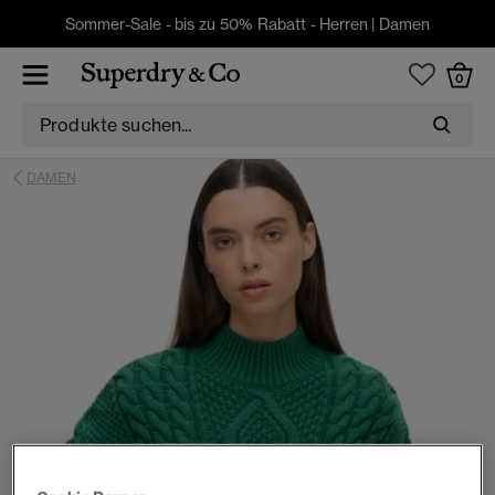
Sommer-Sale - bis zu 50% Rabatt -
Herren
|
Damen
0
DAMEN