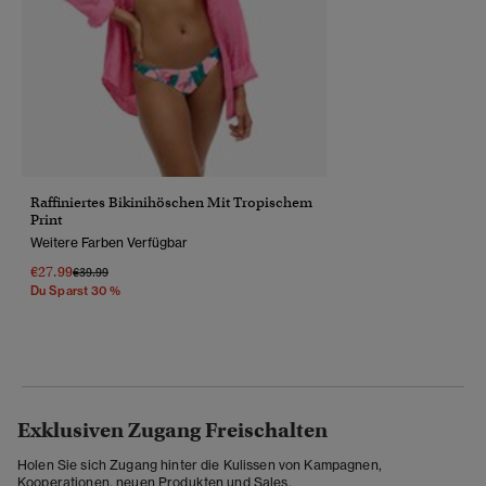
Raffiniertes Bikinihöschen Mit Tropischem
Print
Weitere Farben Verfügbar
€27.99
Preis Wurde Reduziert Von
Bis
€39.99
Du Sparst 30 %
Exklusiven Zugang Freischalten
Holen Sie sich Zugang hinter die Kulissen von Kampagnen,
Kooperationen, neuen Produkten und Sales.