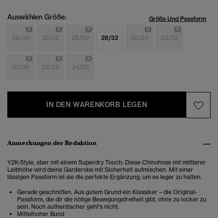
Auswählen Größe:
Größe Und Passform
26/30
26/32
28/30
28/32
30/30
30/32
32/30
32/32
34/32
IN DEN WARENKORB LEGEN
Anmerkungen der Redaktion
Y2K-Style, aber mit einem Superdry Touch: Diese Chinohose mit mittlerer
Leibhöhe wird deine Garderobe mit Sicherheit aufmischen. Mit einer
lässigen Passform ist sie die perfekte Ergänzung, um es leger zu halten.
Gerade geschnitten. Aus gutem Grund ein Klassiker – die Original-
Passform, die dir die nötige Bewegungsfreiheit gibt, ohne zu locker zu
sein. Noch authentischer geht's nicht.
Mittelhoher Bund