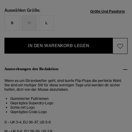
Auswählen Größe:
Größe Und Passform
S
M
L
IN DEN WARENKORB LEGEN
Anmerkungen der Redaktion
Wenn es um Strandwetter geht, sind bunte Flip-Flops die perfekte Wahl.
Sie sind ein mutiger Stil für diese sonnigen Tage und werden dir sicher
helfen, dich von der Masse abzuheben.
Gummierter Fußriemen
Geprägtes Superdry-Logo
Sohle mit Logo
Geprägtes Code-Logo
S – UK 3-4, EU 36-37, US 5-6
M – UK 5-6, EU 38-39, US 7-8