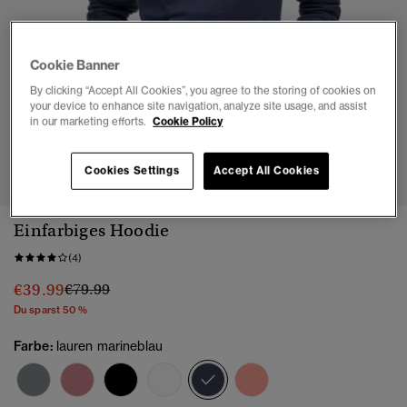
Cookie Banner
By clicking “Accept All Cookies”, you agree to the storing of cookies on
your device to enhance site navigation, analyze site usage, and assist
in our marketing efforts.
Cookie Policy
1
2
3
4
5
Cookies Settings
Accept All Cookies
Einfarbiges Hoodie
(4)
Preis wurde reduziert von
bis
€39.99
€79.99
Du sparst 50 %
Farbe:
lauren marineblau
Ausgewählt