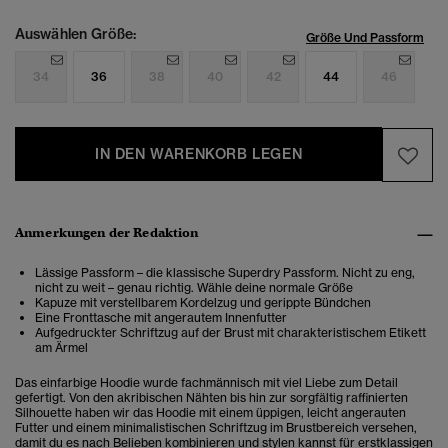
Auswählen Größe:
Größe Und Passform
34
36
38
40
42
44
46
IN DEN WARENKORB LEGEN
Anmerkungen der Redaktion
Lässige Passform – die klassische Superdry Passform. Nicht zu eng,
nicht zu weit – genau richtig. Wähle deine normale Größe
Kapuze mit verstellbarem Kordelzug und gerippte Bündchen
Eine Fronttasche mit angerautem Innenfutter
Aufgedruckter Schriftzug auf der Brust mit charakteristischem Etikett
am Ärmel
Das einfarbige Hoodie wurde fachmännisch mit viel Liebe zum Detail
gefertigt. Von den akribischen Nähten bis hin zur sorgfältig raffinierten
Silhouette haben wir das Hoodie mit einem üppigen, leicht angerauten
Futter und einem minimalistischen Schriftzug im Brustbereich versehen,
damit du es nach Belieben kombinieren und stylen kannst für erstklassigen