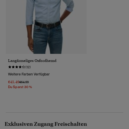
Langärmeliges Oxfordhemd
(12)
Weitere Farben Verfügbar
€45.49
Preis Wurde Reduziert Von
Bis
€64.99
Du Sparst 30 %
Exklusiven Zugang Freischalten