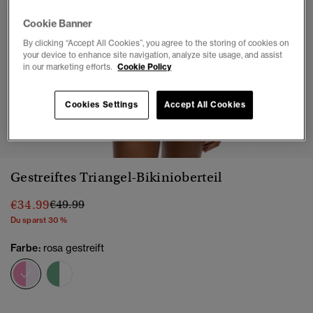
Cookie Banner
By clicking “Accept All Cookies”, you agree to the storing of cookies on
your device to enhance site navigation, analyze site usage, and assist
in our marketing efforts.
Cookie Policy
Cookies Settings
Accept All Cookies
1
2
3
4
5
6
7
8
9
Gestreiftes Triangel-Bikinioberteil
Preis wurde reduziert von
bis
€34.99
€49.99
Du sparst 30 %
Farbe:
rosa gestreift
Ausgewählt