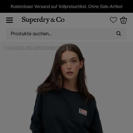
Kostenloser Versand auf Vollpreisartikel. Ohne Sale-Artikel
0
HOODIES UND SWEATSHIRTS