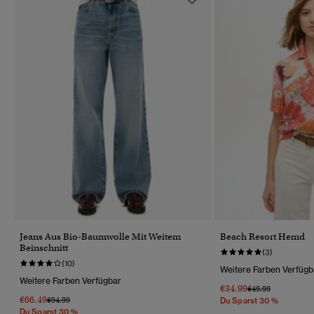
Jeans Aus Bio-Baumwolle Mit Weitem
Beach Resort Hemd
Beinschnitt
(3)
(10)
Weitere Farben Verfügb
Weitere Farben Verfügbar
€34.99
Preis Wurde Reduz
Bis
€49.99
€66.49
Preis Wurde Reduziert Von
Bis
€94.99
Du Sparst 30 %
Du Sparst 30 %