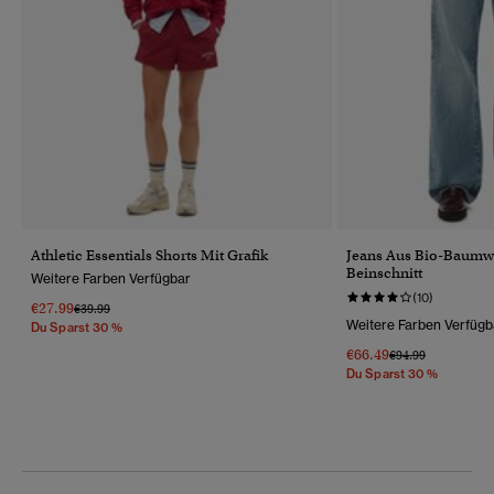
Athletic Essentials Shorts Mit Grafik
Jeans Aus Bio-Baumw
Beinschnitt
Weitere Farben Verfügbar
(10)
€27.99
Preis Wurde Reduziert Von
Bis
€39.99
Weitere Farben Verfügb
Du Sparst 30 %
€66.49
Preis Wurde Reduz
Bis
€94.99
Du Sparst 30 %