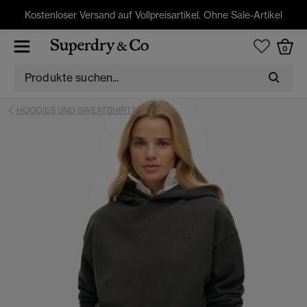
Kostenloser Versand auf Vollpreisartikel. Ohne Sale-Artikel
0
HOODIES UND SWEATSHIRTS