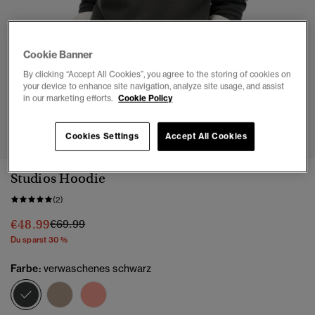
Cookie Banner
By clicking “Accept All Cookies”, you agree to the storing of cookies on
your device to enhance site navigation, analyze site usage, and assist
in our marketing efforts.
Cookie Policy
1
2
3
4
5
6
Cookies Settings
Accept All Cookies
Studios Hoodie
(2)
Preis wurde reduziert von
bis
€48.99
€69.99
Du sparst 30 %
Farbe:
verwaschenes schwarz
Ausgewählt