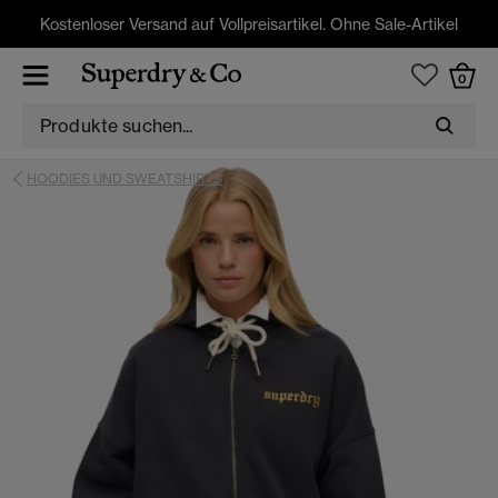
Kostenloser Versand auf Vollpreisartikel. Ohne Sale-Artikel
0
HOODIES UND SWEATSHIRTS