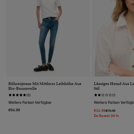
Röhrenjeans Mit Mittlerer Leibhöhe Aus
Lässiges Hemd Aus Le
Bio-Baumwolle
Stil
(8)
(1)
Weitere Farben Verfügbar
Weitere Farben Verfügb
€94.99
€55.99
Preis Wurde Reduz
Bis
€79.99
Du Sparst 30 %