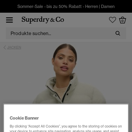
Sommer-Sale - bis zu 50% Rabatt -
Herren
|
Damen
0
JACKEN
Cookie Banner
By clicking “Accept All Cookies”, you agree to the storing of cookies on
your device to enhance site navigation, analyze site usage, and assist