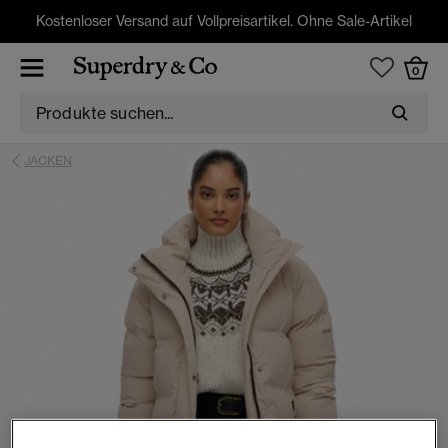
Kostenloser Versand auf Vollpreisartikel. Ohne Sale-Artikel
0
JACKEN