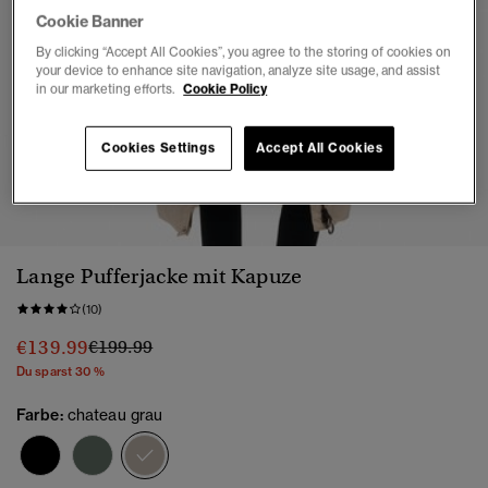
Cookie Banner
By clicking “Accept All Cookies”, you agree to the storing of cookies on
your device to enhance site navigation, analyze site usage, and assist
in our marketing efforts.
Cookie Policy
Cookies Settings
Accept All Cookies
1
2
3
4
5
6
7
8
9
Lange Pufferjacke mit Kapuze
(10)
Preis wurde reduziert von
bis
€139.99
€199.99
Du sparst 30 %
Farbe:
chateau grau
Ausgewählt