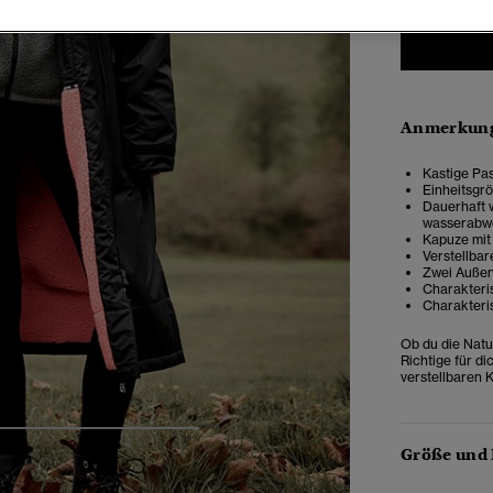
Anmerkung
Kastige Pas
Einheitsgr
Dauerhaft 
wasserabw
Kapuze mit
Verstellbar
Zwei Außen
Charakteri
Charakteris
Ob du die Natur
Richtige für d
verstellbaren
5
6
7
8
9
Größe und