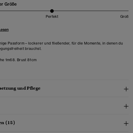
er Größe
Perfekt
Groß
Lesen
ige Passform – lockerer und fließender, für die Momente, in denen du
ungsfreiheit brauchst.
he 1m68. Brust 81cm
etzung und Pflege
en (15)