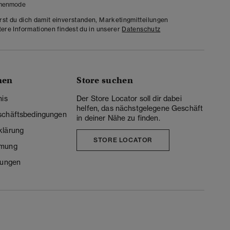
menmode
rst du dich damit einverstanden, Marketingmitteilungen
tere Informationen findest du in unserer
Datenschutz
nen
Store suchen
nis
Der Store Locator soll dir dabei
helfen, das nächstgelegene Geschäft
schäftsbedingungen
in deiner Nähe zu finden.
klärung
STORE LOCATOR
mmung
lungen