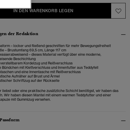
IN DEN WARENKORB LEGEN
en der Redaktion
sform – locker und fließend geschnitten für mehr Bewegungsfreiheit
öße – Brustumfang 69,5 cm, Länge 117 cm
wasserabweisend – dieses Material verfügt über eine moderne,
eisende Beschichtung
 verstellbarem Kordelzug und Reißverschluss
e Bündchen mit Klettverschluss und Innenfutter aus Teddyfell
taschen und eine Innentasche mit Reißverschluss
stische Aufnäher auf Brust und Ärmel
tischer Schriftzug auf der Rückseite
 liebst oder eine praktische zusätzliche Schicht benötigst, wir haben das
ich. Wir haben diesen Mantel mit einem warmen Teddyfutter und einer
 Kapuze mit Gummizug versehen.
 Passform