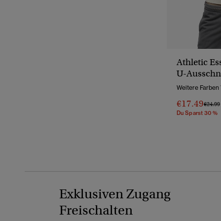
Athletic Es
U-Ausschni
Weitere Farben
€17.49
Preis 
€24.99
Du Sparst 30 %
Exklusiven Zugang
Freischalten