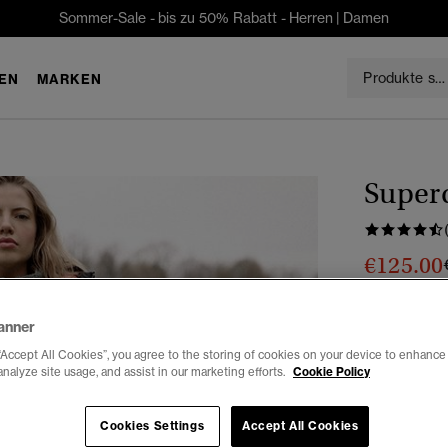
Sommer-Sale - bis zu 50% Rabatt -
Herren
|
Damen
EN
MARKEN
Super
€125.00
Du sparst 31 %
anner
Farbe:
schwa
Ausg
“Accept All Cookies”, you agree to the storing of cookies on your device to enhance 
analyze site usage, and assist in our marketing efforts.
Cookie Policy
Auswählen G
Cookies Settings
Accept All Cookies