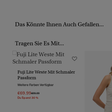
Das Könnte Ihnen Auch Gefallen...
Tragen Sie Es Mit...
Fuji Lite Weste Mit Schmaler
Passform
Weitere Farben Verfügbar
€69.99
Preis Wurde Reduziert Von
Bis
€99.99
Du Sparst 30 %