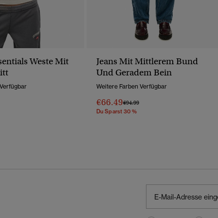
sentials Weste Mit
Jeans Mit Mittlerem Bund
tt
Und Geradem Bein
 Verfügbar
Weitere Farben Verfügbar
€66.49
Wurde Reduziert Von
Bis
Preis Wurde Reduziert Von
Bis
€94.99
Du Sparst 30 %