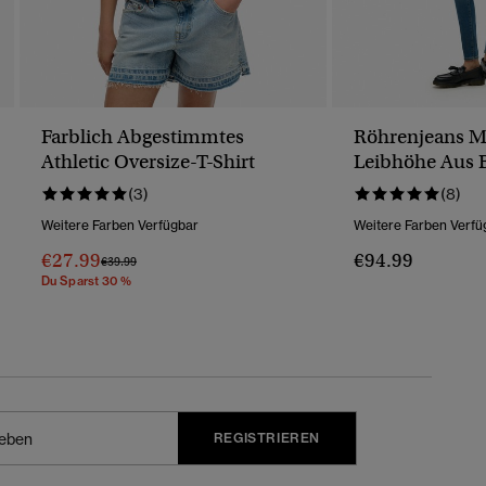
Farblich Abgestimmtes
Röhrenjeans Mi
Athletic Oversize-T-Shirt
Leibhöhe Aus 
(3)
(8)
Weitere Farben Verfügbar
Weitere Farben Verfü
€27.99
€94.99
Preis Wurde Reduziert Von
Bis
€39.99
Du Sparst 30 %
REGISTRIEREN