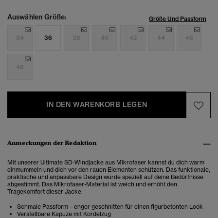
Auswählen Größe:
Größe Und Passform
34
36
38
40
42
44
46
48
IN DEN WARENKORB LEGEN
Anmerkungen der Redaktion
Mit unserer Ultimate SD-Windjacke aus Mikrofaser kannst du dich warm
einmummeln und dich vor den rauen Elementen schützen. Das funktionale,
praktische und anpassbare Design wurde speziell auf deine Bedürfnisse
abgestimmt. Das Mikrofaser-Material ist weich und erhöht den
Tragekomfort dieser Jacke.
Schmale Passform – enger geschnitten für einen figurbetonten Look
Verstellbare Kapuze mit Kordelzug