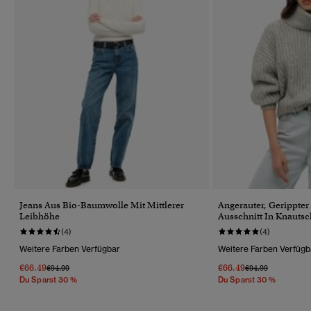
Jeans Aus Bio-Baumwolle Mit Mittlerer
Angerauter, Gerippter
Leibhöhe
Ausschnitt In Knautsc
(4)
(4)
Weitere Farben Verfügbar
Weitere Farben Verfügb
€66.49
€66.49
Preis Wurde Reduziert Von
Bis
Preis Wurde Reduz
Bis
€94.99
€94.99
Du Sparst 30 %
Du Sparst 30 %